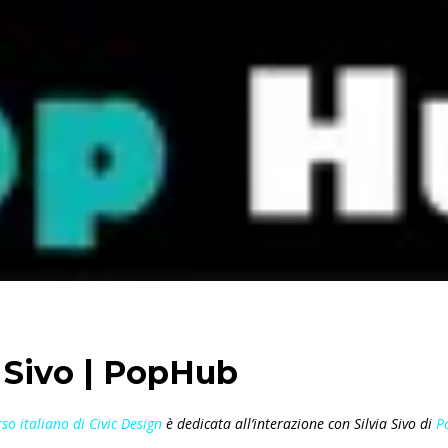
a Sivo | PopHub
so italiano di Civic Design
è dedicata all’interazione con Silvia Sivo di
P