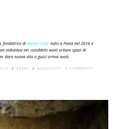
a, fondatrice di
Atelier città:
nato a Pavia nel 2016 è
ion
individua nei cosiddetti
vuoti urbani
spazi di
 per dare nuova vita a gusci ormai vuoti.
NITY
/
EVENT
/
HANGOUTS
0
COMMENTS