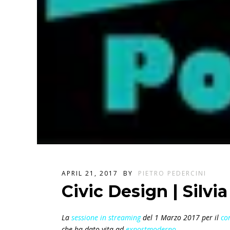
APRIL 21, 2017
BY
PIETRO PEDERCINI
Civic Design | Silvi
La
sessione in streaming
del 1 Marzo 2017 per il
cor
che ha dato vita ad
expostmoderno
.