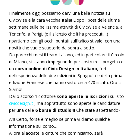
Finalmente oggi possiamo darvi una bella notizia su
CivicWise e la cara vecchia Italia! Dopo i post delle ultime
settimane sulle bellissime attività di CivicWise a Valencia, a
Tenerife, a Parigi, (e il silenzio che li ha preceduti…)
ripartiamo con gli occhi puntati sull’italico stivale, con una
novità che vuole scuoterlo da sopra a sotto.
Da parecchi mesi il team Italiano, ed in particolare il Circolo
di Milano, si stanno impegnando per costruire il progetto di
un
corso online di Civic Design in Italiano
, forti
dell’esperienza delle due edizioni in Spagnolo e della prima
edizione Francese che hanno visto circa 470 iscritti. Ora ci
Siamo!
Dallo scorso 12 ottobre s
ono aperte le iscrizioni
sul sito
civicdesign.it
, ma soprattutto sono aperte le candidature
per una delle
6 borse di studio!!!
Che state aspettando?
Ah! Certo, forse è meglio se prima vi diamo qualche
informazione sul corso…
Allora allacciate le cinture che cominciamo, sarà