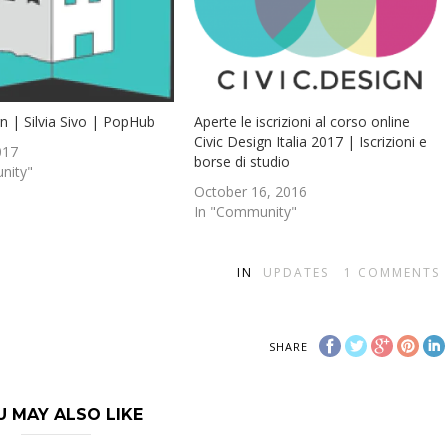
gn | Silvia Sivo | PopHub
Aperte le iscrizioni al corso online
Civic Design Italia 2017 | Iscrizioni e
017
borse di studio
nity"
October 16, 2016
In "Community"
IN
UPDATES
1
COMMENTS
SHARE
U MAY ALSO LIKE