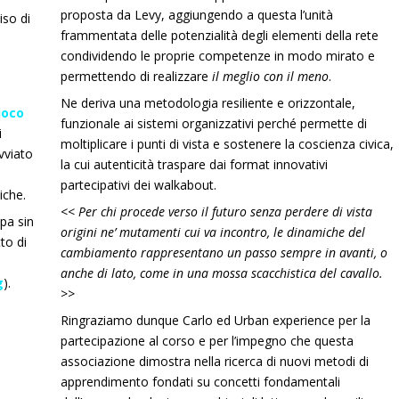
proposta da Levy, aggiungendo a questa l’unità
so di
frammentata delle potenzialità degli elementi della rete
condividendo le proprie competenze in modo mirato e
permettendo di realizzare
il meglio con il meno
.
Ne deriva una metodologia resiliente e orizzontale,
gioco
funzionale ai sistemi organizzativi perché permette di
i
moltiplicare i punti di vista e sostenere la coscienza civica,
vviato
la cui autenticità traspare dai format innovativi
partecipativi dei walkabout.
iche.
<< Per chi procede verso il futuro senza perdere di vista
upa sin
origini ne’ mutamenti cui va incontro, le dinamiche del
to di
cambiamento rappresentano un passo sempre in avanti, o
anche di lato, come in una mossa scacchistica del cavallo.
g
).
>>
Ringraziamo dunque Carlo ed Urban experience per la
partecipazione al corso e per l’impegno che questa
associazione dimostra nella ricerca di nuovi metodi di
apprendimento fondati su concetti fondamentali