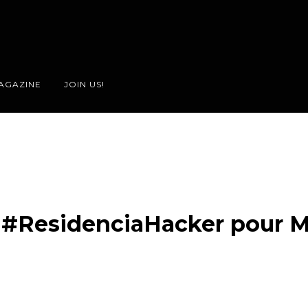
AGAZINE
JOIN US!
e #ResidenciaHacker pour 