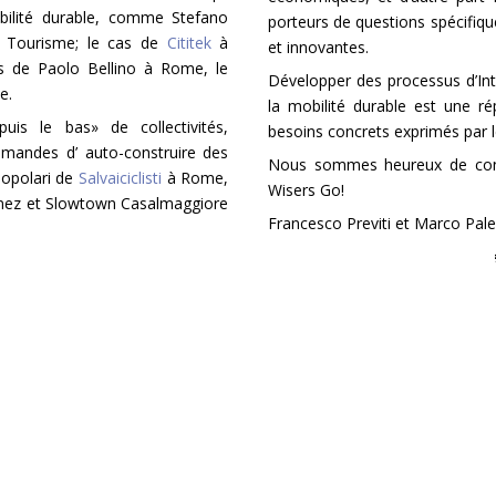
obilité durable, comme Stefano
porteurs de questions spécifiq
go Tourisme; le cas de
Cititek
à
et innovantes.
s de Paolo Bellino à Rome, le
Développer des processus d’Int
e.
la mobilité durable est une ré
is le bas» de collectivités,
besoins concrets exprimés par le
demandes d’ auto-construire des
Nous sommes heureux de cons
popolari de
Salvaiciclisti
à Rome,
Wisers Go!
mez et Slowtown Casalmaggiore
Francesco Previti et Marco Pa