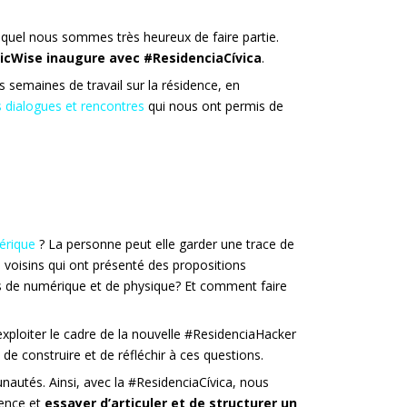
uquel nous sommes très heureux de faire partie.
icWise inaugure avec #ResidenciaCívica
.
semaines de travail sur la résidence, en
 dialogues et rencontres
qui nous ont permis de
érique
? La personne peut elle garder une trace de
 voisins qui ont présenté des propositions
us de numérique et de physique? Et comment faire
’exploiter le cadre de la nouvelle #ResidenciaHacker
e construire et de réfléchir à ces questions.
unautés. Ainsi, avec la #ResidenciaCívica, nous
rence et
essayer d’articuler et de structurer un