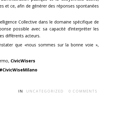
ues et ce, afin de générer des réponses spontanées
elligence Collective dans le domaine spécifique de
ponse possible avec sa capacité d’interpréter les
s différents acteurs.
tater que «nous sommes sur la bonne voie »,
lermo,
CivicWisers
#CivicWiseMilano
IN
UNCATEGORIZED
0
COMMENTS