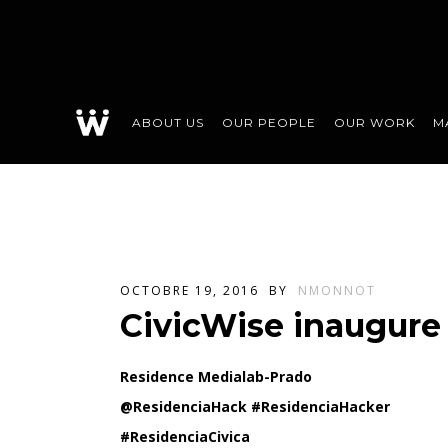
ABOUT US
OUR PEOPLE
OUR WORK
M
OCTOBRE 19, 2016
BY
NMONNOT
CivicWise inaugur
Residence Medialab-Prado
@ResidenciaHack #ResidenciaHacker
#ResidenciaCivica