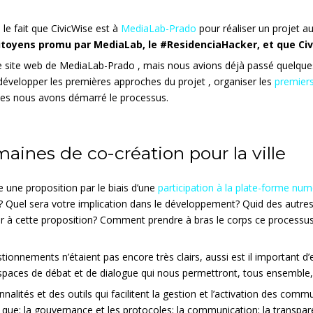
e fait que CivicWise est à
MediaLab-Prado
pour réaliser un projet a
toyens promu par MediaLab, le #ResidenciaHacker, et que Civ
e site web de MediaLab-Prado , mais nous avions déjà passé quelques 
 développer les premières approches du projet , organiser les
premiers
lles nous avons démarré le processus.
ines de co-création pour la ville
e une proposition par le biais d’une
participation à la plate-forme num
? Quel sera votre implication dans le développement? Quid des autres
iper à cette proposition? Comment prendre à bras le corps ce process
tionnements n’étaient pas encore très clairs, aussi est il important d
spaces de débat et de dialogue qui nous permettront, tous ensemble, d
lités et des outils qui facilitent la gestion et l’activation des comm
les que: la gouvernance et les protocoles; la communication; la transpa