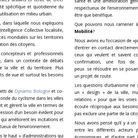
santé et une amélioration gén
té spécifique et quotidienne du
respectueux de l’environnemen
ilisation en milieu urbain.
être que bénéfique.
, dans laquelle nous expliquons
Que pouvons nous ramener à
ntelligence Collective localisée,
Mobilité
?
s mondiales sur les territoires
Nous avons eu l’occasion de «pre
ation des citoyens.
d’entrer en contact directemen
que concepteurs et professionnels
ceux qui veulent et savent c
e, dans un contexte de débats
confirmation, une fois d
 la ville et du territoire. Plus
peux se résoudre en se posan
ts de vue et surtout les besoins
un projet de route.
Les questions d’urbanisme ne 
etti de
Dynamo Bologne
et co-
un « design » de la ville, ma
nde du cyclisme dans les villes
relations » pour que les voies
t et gèrent la ville en termes de
écoute réciproque aux besoin
xpression d’un besoin évident pour
pas exclure une partie de la cit
 qui améliorent les incitations et
Nous avons pensé qu’il y a un b
ctueux de l’environnement.
entre les différents acteurs 
le haut » d’administrations qui
économiques, et d’autre part l