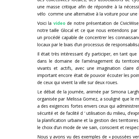
une masse critique afin de répondre à la nécessi
vélo comme une alternative à la voiture pour une ut
Voici la
video
de notre présentation de CivicWise
notre taille Glocal et ce que nous entendons par I
un procédé capable de concentrer les connaissance
locaux par le biais d’un processus de responsabilis
Il était très intéressant d’y participer, en tant 
dans le domaine de l’aménagement du territoir
vivants et actifs, avec une imagination claire de
important encore était de pouvoir écouter les poin
de ceux qui vivent la ville sur deux roues.
Le débat de la journée, animée par Simona Largh
organisée par Melissa Gomez, a souligné que le mo
a des exigences fortes envers ceux qui administren
sécurité et de facilité d ‘ utilisation du milieu, d’e
la planification urbaine et la gestion des territoires
le choix d’un mode de vie sain, conscient et respe
Nous y avons vu des exemples de « poussées vers 