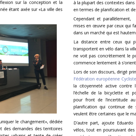
flexion sur la conception et la
à la plupart des contextes dans 
année étant axée sur «La ville des
en termes de planification et de 
Cependant et parallèlement, 
mises en œuvre par ceux qui fa
dans un marché qui est hauteme
La distance entre ceux qui pl
transportent en vélo dans la vil
ne voit pas concrètement le p
commence lentement à s’oriente
Lors de son discours, dirigé pri
Fédération européenne Cyclist
la citoyenneté active contre
l’échelle de la bicyclette et
pour front de l’incertitude 
planification qui continue de 
veulent être certaines que le m
muniquer le changement», dédiée
D’autre part, ajoute Eduardo
s et des demandes des territoires
vélos, tout en poursuivant des
listes urbains et tente de créer