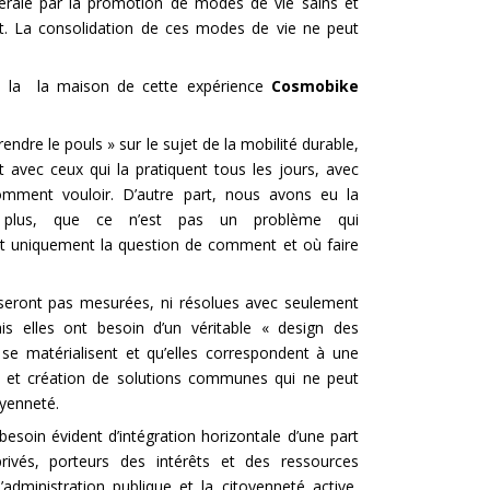
érale par la promotion de modes de vie sains et
t. La consolidation de ces modes de vie ne peut
 la la maison de cette expérience
Cosmobike
ndre le pouls » sur le sujet de la mobilité durable,
t avec ceux qui la pratiquent tous les jours, avec
omment vouloir. D’autre part, nous avons eu la
e plus, que ce n’est pas un problème qui
t uniquement la question de comment et où faire
seront pas mesurées, ni résolues avec seulement
is elles ont besoin d’un véritable « design des
 se matérialisent et qu’elles correspondent à une
s et création de solutions communes qui ne peut
oyenneté.
esoin évident d’intégration horizontale d’une part
privés, porteurs des intérêts et des ressources
’administration publique et la citoyenneté active,